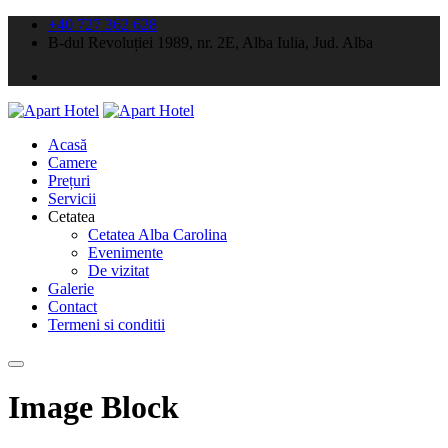
+40 727 362 628
B-dul Revoluției 1989, nr. 2E, Alba Iulia, Jud. Alba
Acasă
Camere
Prețuri
Servicii
Cetatea
Cetatea Alba Carolina
Evenimente
De vizitat
Galerie
Contact
Termeni si conditii
Image Block