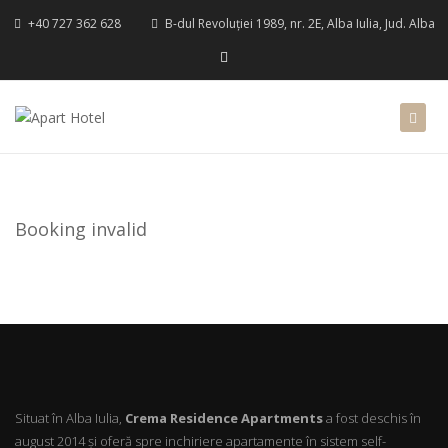
+40 727 362 628
B-dul Revoluției 1989, nr. 2E, Alba Iulia, Jud. Alba
Booking invalid
Situat în Alba Iulia,
Crema Residence Apartments
a fost deschis în
august 2014 şi oferă spre inchiriere apartamente în sistem self-