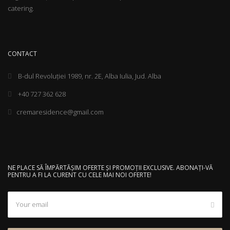
catering.
CONTACT
B-dul Revoluției 1989, nr. 2E, Alba Iulia, Jud. Alba
+40 727 362 628
cremaresidence@gmail.com
NE PLACE SĂ ÎMPĂRTĂȘIM OFERTE ȘI PROMOȚII EXCLUSIVE. ABONAȚI-VĂ
PENTRU A FI LA CURENT CU CELE MAI NOI OFERTE!