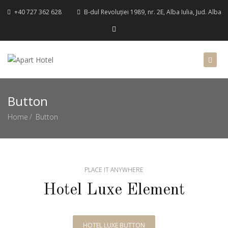
+40 727 362 628
B-dul Revoluției 1989, nr. 2E, Alba Iulia, Jud. Alba
Button
Home
Button
PLACE IT ANYWHERE
Hotel Luxe Element
HOTEL LUXE BUTTON