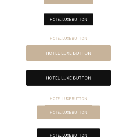
HOTEL LUXE BUTTON
HOTEL LUXE BUTTON
HOTEL LUXE BUTTON
HOTEL LUXE BUTTON
HOTEL LUXE BUTTON
HOTEL LUXE BUTTON
HOTEL LUXE BUTTON